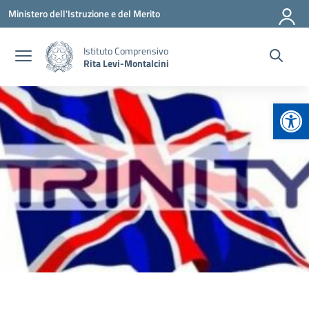
Vai ai contenuti
Vai al menu di navigazione
Vai al footer
Ministero dell'Istruzione e del Merito
Istituto Comprensivo
Rita Levi-Montalcini
Apr