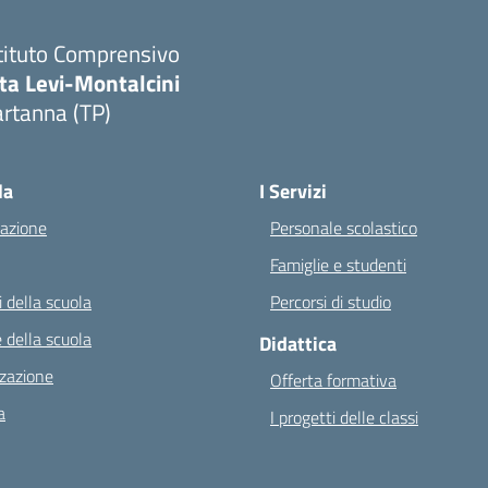
tituto Comprensivo
ta Levi-Montalcini
rtanna (TP)
Visita la pagina iniziale della scuola
la
I Servizi
azione
Personale scolastico
Famiglie e studenti
 della scuola
Percorsi di studio
 della scuola
Didattica
zazione
Offerta formativa
a
I progetti delle classi