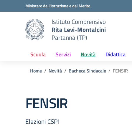
Vai ai contenuti
Vai al menu di navigazione
Vai al footer
Ministero dell'Istruzione e del Merito
Istituto Comprensivo
Rita Levi-Montalcini
Partanna (TP)
Scuola
Servizi
Novità
Didattica
Home
Novità
Bacheca Sindacale
FENSIR
FENSIR
Elezioni CSPI