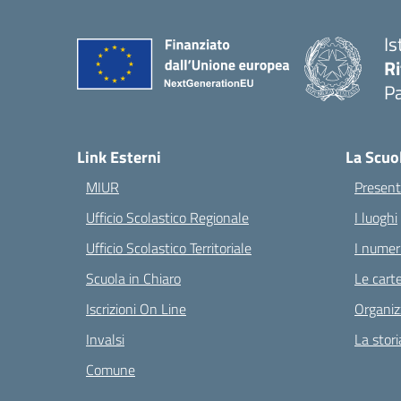
Is
Ri
Pa
— 
Link Esterni
La Scuo
MIUR
Present
Ufficio Scolastico Regionale
I luoghi
Ufficio Scolastico Territoriale
I numeri
Scuola in Chiaro
Le carte
Iscrizioni On Line
Organiz
Invalsi
La stori
Comune