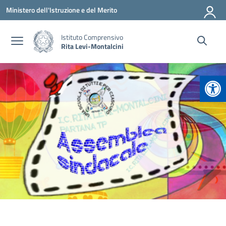
Vai ai contenuti
Vai al menu di navigazione
Vai al footer
Ministero dell'Istruzione e del Merito
Istituto Comprensivo
Rita Levi-Montalcini
Apr