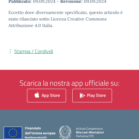
Pubblicato:
09.09.2024
-
Revisione:
09.09.2024
Eccetto dove diversamente specificato, questo articolo è
stato rilasciato sotto Licenza Creative Commons
Attribuzione 4.0 Italia.
Stampa / Condividi
Scarica la nostra app ufficiale su:
App Store
Play Store
Istituto Comprensivo
Rita Levi-Montalcini
Partanna (TP)