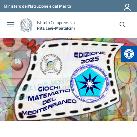
Vai ai contenuti
Vai al menu di navigazione
Vai al footer
Ministero dell'Istruzione e del Merito
Istituto Comprensivo
Rita Levi-Montalcini
Apr