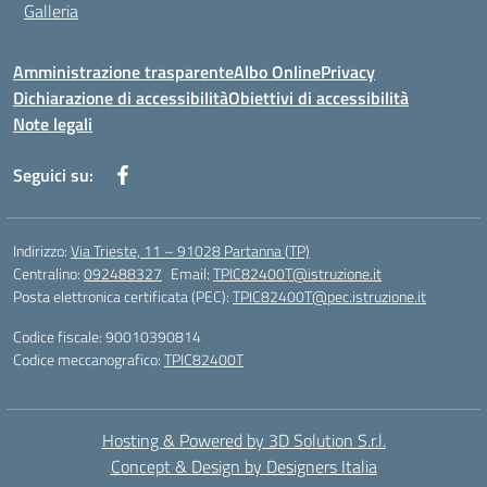
Galleria
Amministrazione trasparente
Albo Online
Privacy
Dichiarazione di accessibilità
Obiettivi di accessibilità
Note legali
Seguici su:
Indirizzo:
Via Trieste, 11 – 91028 Partanna (TP)
Centralino:
092488327
Email:
TPIC82400T@istruzione.it
Posta elettronica certificata (PEC):
TPIC82400T@pec.istruzione.it
Codice fiscale: 90010390814
Codice meccanografico:
TPIC82400T
Hosting & Powered by 3D Solution S.r.l.
Concept & Design by Designers Italia