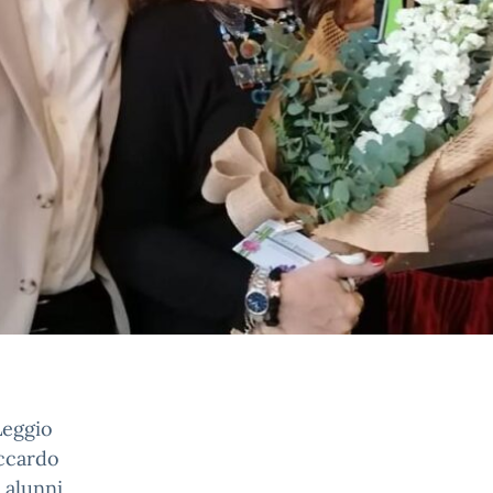
Leggio
Accardo
i alunni