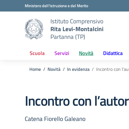
Vai ai contenuti
Vai al menu di navigazione
Vai al footer
Ministero dell'Istruzione e del Merito
Istituto Comprensivo
Rita Levi-Montalcini
Partanna (TP)
Scuola
Servizi
Novità
Didattica
Home
Novità
In evidenza
Incontro con l’a
Incontro con l’auto
Catena Fiorello Galeano