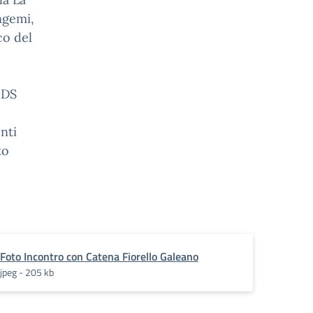
ngemi,
co del
 DS
nti
to
Foto Incontro con Catena Fiorello Galeano
jpeg - 205 kb