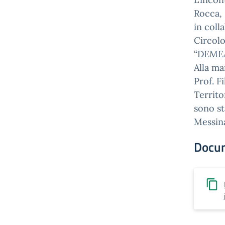
Rocca, 
in coll
Circolo
“DEMEA 
Alla ma
Prof. F
Territo
sono st
Messin
Docu