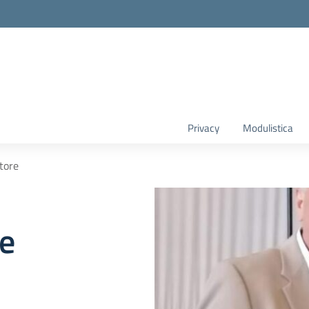
Privacy
Modulistica
utore
re