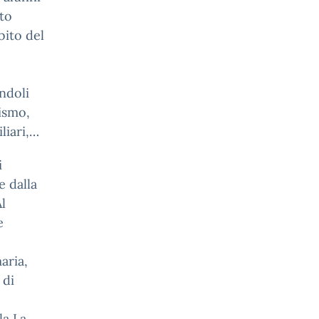
uto
bito del
ndoli
lismo,
liari,…
i
e dalla
l
e
aria,
 di
la La