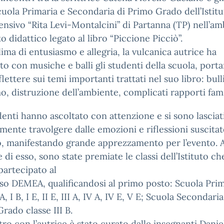
cuola Primaria e Secondaria di Primo Grado dell’Istit
sivo “Rita Levi-Montalcini” di Partanna (TP) nell’am
o didattico legato al libro “Piccione Picciò”.
lima di entusiasmo e allegria, la vulcanica autrice ha
to con musiche e balli gli studenti della scuola, porta
iflettere sui temi importanti trattati nel suo libro: bul
o, distruzione dell’ambiente, complicati rapporti fami
denti hanno ascoltato con attenzione e si sono lasciat
lmente travolgere dalle emozioni e riflessioni suscitat
o, manifestando grande apprezzamento per l’evento. A
 di esso, sono state premiate le classi dell’Istituto ch
artecipato al
o DEMEA, qualificandosi al primo posto: Scuola Prim
 A, I B, I E, II E, III A, IV A, IV E, V E; Scuola Secondaria
rado classe III B.
tro con l’autrice è stato curato dalle insegnanti Danie