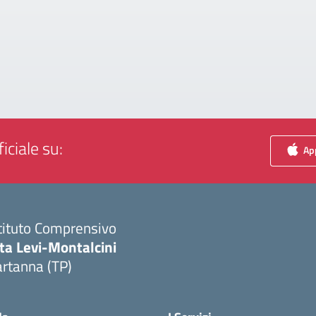
iciale su:
App
tituto Comprensivo
ta Levi-Montalcini
rtanna (TP)
Visita la pagina iniziale della scuola