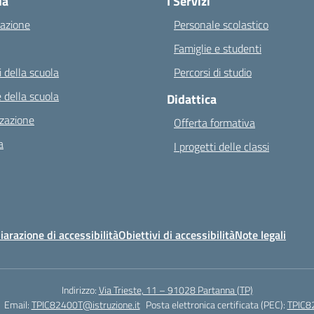
la
I Servizi
azione
Personale scolastico
Famiglie e studenti
 della scuola
Percorsi di studio
 della scuola
Didattica
zazione
Offerta formativa
a
I progetti delle classi
iarazione di accessibilità
Obiettivi di accessibilità
Note legali
Indirizzo:
Via Trieste, 11 – 91028 Partanna (TP)
Email:
TPIC82400T@istruzione.it
Posta elettronica certificata (PEC):
TPIC82