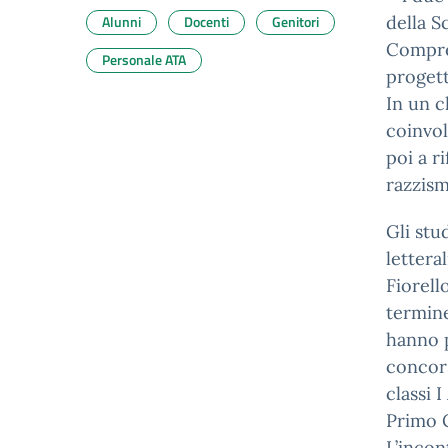
Alunni
Docenti
Genitori
della S
Compren
Personale ATA
progett
In un c
coinvol
poi a r
razzism
Gli stu
lettera
Fiorell
termine
hanno p
concors
classi I
Primo G
L’incon