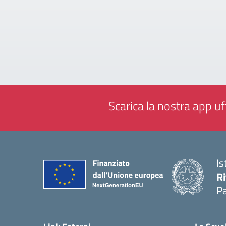
Scarica la nostra app uff
Is
Ri
Pa
— 