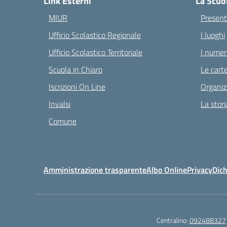
Link Esterni
La Scuo
MIUR
Present
Ufficio Scolastico Regionale
I luoghi
Ufficio Scolastico Territoriale
I numeri
Scuola in Chiaro
Le carte
Iscrizioni On Line
Organiz
Invalsi
La stori
Comune
Amministrazione trasparente
Albo Online
Privacy
Dich
Centralino:
092488327