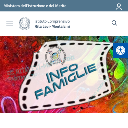
Vai ai contenuti
Vai al menu di navigazione
Vai al footer
Ministero dell'Istruzione e del Merito
Istituto Comprensivo
Rita Levi-Montalcini
Apr