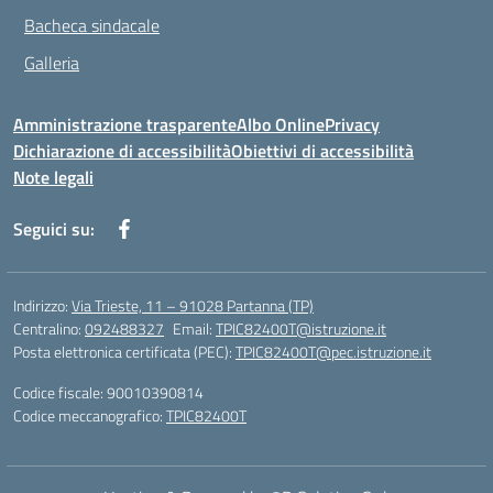
Bacheca sindacale
Galleria
Amministrazione trasparente
Albo Online
Privacy
Dichiarazione di accessibilità
Obiettivi di accessibilità
Note legali
Seguici su:
Indirizzo:
Via Trieste, 11 – 91028 Partanna (TP)
Centralino:
092488327
Email:
TPIC82400T@istruzione.it
Posta elettronica certificata (PEC):
TPIC82400T@pec.istruzione.it
Codice fiscale: 90010390814
Codice meccanografico:
TPIC82400T