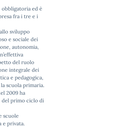
è obbligatoria ed è
esa fra i tre e i
allo sviluppo
oso e sociale dei
ione, autonomia,
’effettiva
petto del ruolo
one integrale dei
ttica e pedagogica,
 la scuola primaria.
del 2009 ha
e del primo ciclo di
e scuole
a e privata.