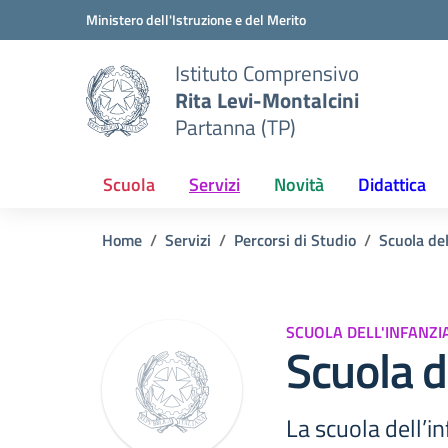
Vai ai contenuti
Vai al menu di navigazione
Vai al footer
Ministero dell'Istruzione e del Merito
Istituto Comprensivo
Rita Levi-Montalcini
Partanna (TP)
Scuola
Servizi
Novità
Didattica
Home
Servizi
Percorsi di Studio
Scuola del
SCUOLA DELL'INFANZI
Scuola d
La scuola dell’in