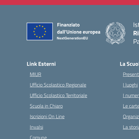
Is
Ri
Pa
— 
Link Esterni
La Scuo
MIUR
Present
Ufficio Scolastico Regionale
I luoghi
Ufficio Scolastico Territoriale
I numeri
Scuola in Chiaro
Le carte
Iscrizioni On Line
Organiz
Invalsi
La stori
Comune