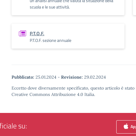
un'analisi annuale che valuta la situazione della
scuola e le sue attività.
P.T.O.F.
P.T.O.F. sezione annuale
Pubblicato:
25.01.2024
-
Revisione:
29.02.2024
Eccetto dove diversamente specificato, questo articolo è stato 
Creative Commons Attribuzione 4.0 Italia.
iciale su:
App