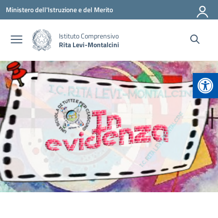
Vai ai contenuti
Vai al menu di navigazione
Vai al footer
Ministero dell'Istruzione e del Merito
Istituto Comprensivo
Rita Levi-Montalcini
Apr