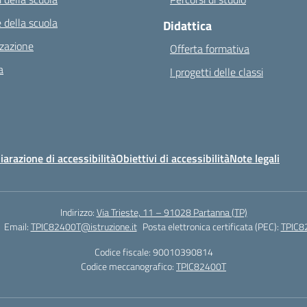
 della scuola
Didattica
zazione
Offerta formativa
a
I progetti delle classi
iarazione di accessibilità
Obiettivi di accessibilità
Note legali
Indirizzo:
Via Trieste, 11 – 91028 Partanna (TP)
Email:
TPIC82400T@istruzione.it
Posta elettronica certificata (PEC):
TPIC82
Codice fiscale: 90010390814
Codice meccanografico:
TPIC82400T