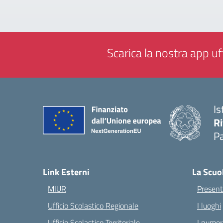
Scarica la nostra app uff
Is
Ri
Pa
— 
Link Esterni
La Scuo
MIUR
Present
Ufficio Scolastico Regionale
I luoghi
Ufficio Scolastico Territoriale
I numeri