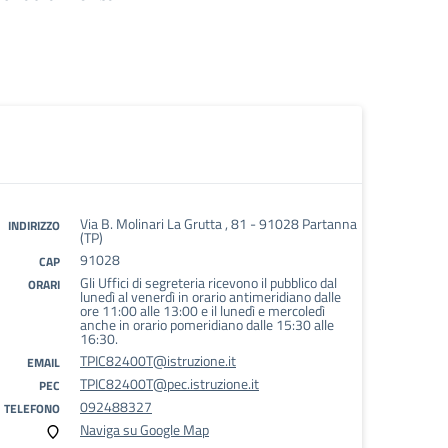
Via B. Molinari La Grutta , 81 - 91028 Partanna
INDIRIZZO
(TP)
91028
CAP
Gli Uffici di segreteria ricevono il pubblico dal
ORARI
lunedì al venerdì in orario antimeridiano dalle
ore 11:00 alle 13:00 e il lunedì e mercoledì
anche in orario pomeridiano dalle 15:30 alle
16:30.
TPIC82400T@istruzione.it
EMAIL
TPIC82400T@pec.istruzione.it
PEC
092488327
TELEFONO
Naviga su Google Map