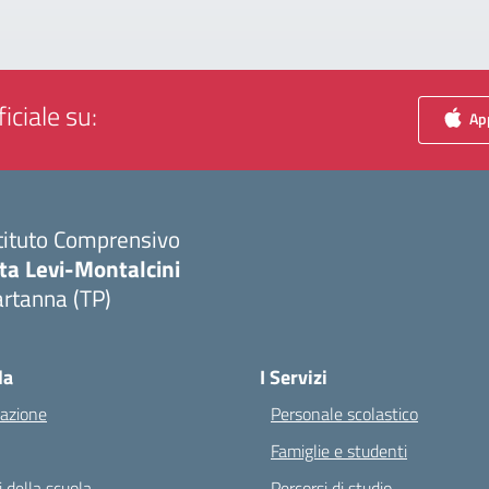
iciale su:
App
tituto Comprensivo
ta Levi-Montalcini
rtanna (TP)
Visita la pagina iniziale della scuola
la
I Servizi
azione
Personale scolastico
Famiglie e studenti
 della scuola
Percorsi di studio