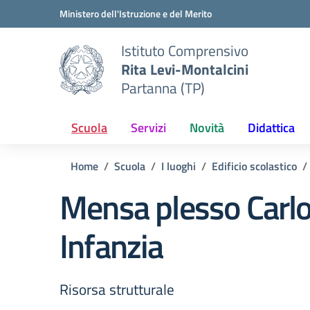
Vai ai contenuti
Vai al menu di navigazione
Vai al footer
Ministero dell'Istruzione e del Merito
Istituto Comprensivo
Rita Levi-Montalcini
Partanna (TP)
Scuola
Servizi
Novità
Didattica
Home
Scuola
I luoghi
Edificio scolastico
Mensa plesso Carlo
Infanzia
Risorsa strutturale