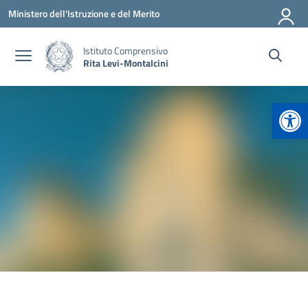
Vai ai contenuti
Vai al menu di navigazione
Vai al footer
Ministero dell'Istruzione e del Merito
Istituto Comprensivo
Rita Levi-Montalcini
Apr