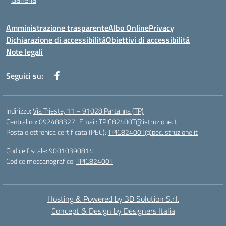
Amministrazione trasparente
Albo Online
Privacy
Dichiarazione di accessibilità
Obiettivi di accessibilità
Note legali
Seguici su:
Indirizzo:
Via Trieste, 11 – 91028 Partanna (TP)
Centralino:
092488327
Email:
TPIC82400T@istruzione.it
Posta elettronica certificata (PEC):
TPIC82400T@pec.istruzione.it
Codice fiscale: 90010390814
Codice meccanografico:
TPIC82400T
Hosting & Powered by 3D Solution S.r.l.
Concept & Design by Designers Italia