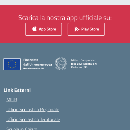
Scarica la nostra app ufficiale su:
App Store
Play Store
Istituto Comprensivo
Rita Levi-Montalcini
Partanna (TP)
— Visita la pagina iniziale della scuola
Link Esterni
MIUR
Ufficio Scolastico Regionale
Ufficio Scolastico Territoriale
Scuola in Chiaro