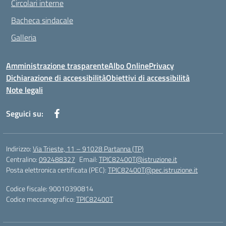
Circolari interne
Bacheca sindacale
Galleria
Amministrazione trasparente
Albo Online
Privacy
Dichiarazione di accessibilità
Obiettivi di accessibilità
Note legali
Seguici su:
Indirizzo:
Via Trieste, 11 – 91028 Partanna (TP)
Centralino:
092488327
Email:
TPIC82400T@istruzione.it
Posta elettronica certificata (PEC):
TPIC82400T@pec.istruzione.it
Codice fiscale: 90010390814
Codice meccanografico:
TPIC82400T