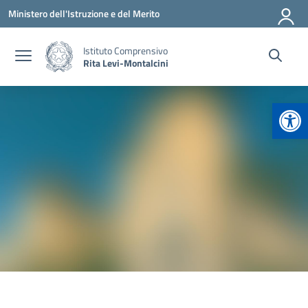
Vai ai contenuti
Vai al menu di navigazione
Vai al footer
Ministero dell'Istruzione e del Merito
Istituto Comprensivo
Rita Levi-Montalcini
Apr