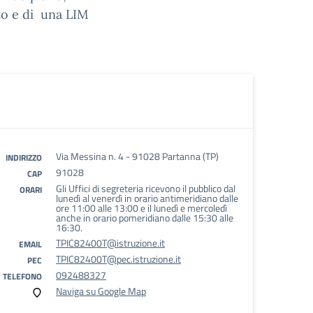
to e di una LIM
Via Messina n. 4 - 91028 Partanna (TP)
INDIRIZZO
91028
CAP
Gli Uffici di segreteria ricevono il pubblico dal
ORARI
lunedì al venerdì in orario antimeridiano dalle
ore 11:00 alle 13:00 e il lunedì e mercoledì
anche in orario pomeridiano dalle 15:30 alle
16:30.
TPIC82400T@istruzione.it
EMAIL
TPIC82400T@pec.istruzione.it
PEC
092488327
TELEFONO
Naviga su Google Map