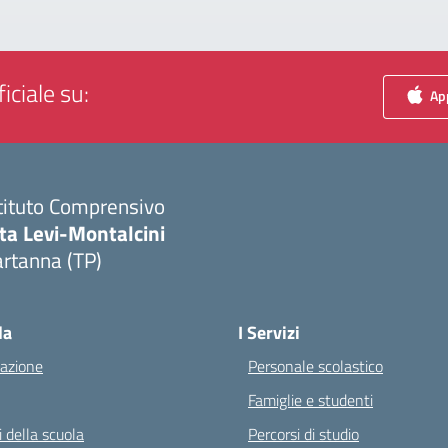
iciale su:
App
tituto Comprensivo
ta Levi-Montalcini
rtanna (TP)
Visita la pagina iniziale della scuola
la
I Servizi
azione
Personale scolastico
Famiglie e studenti
 della scuola
Percorsi di studio