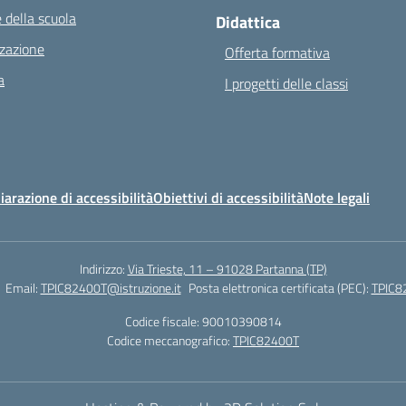
 della scuola
Didattica
zazione
Offerta formativa
a
I progetti delle classi
iarazione di accessibilità
Obiettivi di accessibilità
Note legali
Indirizzo:
Via Trieste, 11 – 91028 Partanna (TP)
Email:
TPIC82400T@istruzione.it
Posta elettronica certificata (PEC):
TPIC82
Codice fiscale: 90010390814
Codice meccanografico:
TPIC82400T