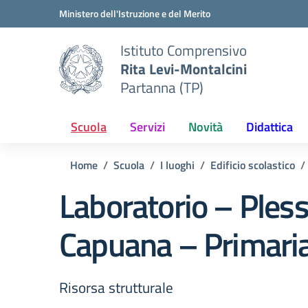
Vai ai contenuti
Vai al menu di navigazione
Vai al footer
Ministero dell'Istruzione e del Merito
Istituto Comprensivo
Rita Levi-Montalcini
Partanna (TP)
Scuola
Servizi
Novità
Didattica
Home
Scuola
I luoghi
Edificio scolastico
Laboratorio – Pless
Capuana – Primari
Risorsa strutturale