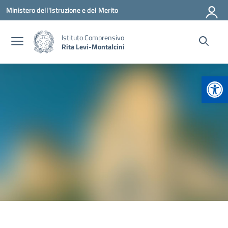
Vai ai contenuti
Vai al menu di navigazione
Vai al footer
Ministero dell'Istruzione e del Merito
Istituto Comprensivo
Rita Levi-Montalcini
Apr