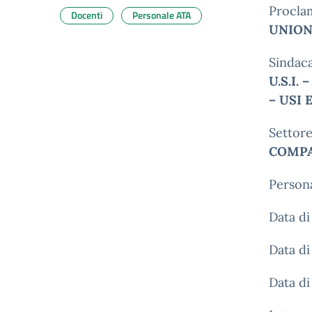
Procla
Docenti
Personale ATA
UNION
Sindaca
U.S.I.
– USI
Settor
COMPA
Persona
Data d
Data di
Data di