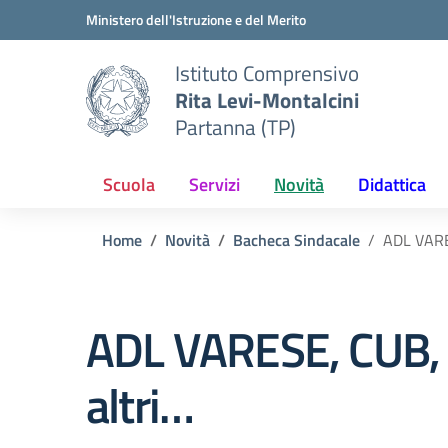
Vai ai contenuti
Vai al menu di navigazione
Vai al footer
Ministero dell'Istruzione e del Merito
Istituto Comprensivo
Rita Levi-Montalcini
Partanna (TP)
Scuola
Servizi
Novità
Didattica
Home
Novità
Bacheca Sindacale
ADL VARE
ADL VARESE, CUB, 
altri…