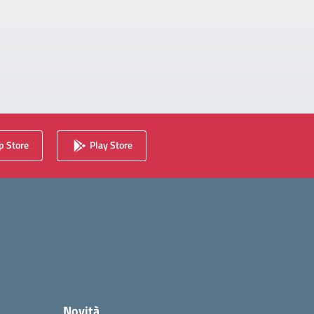
 Store
Play Store
Novità