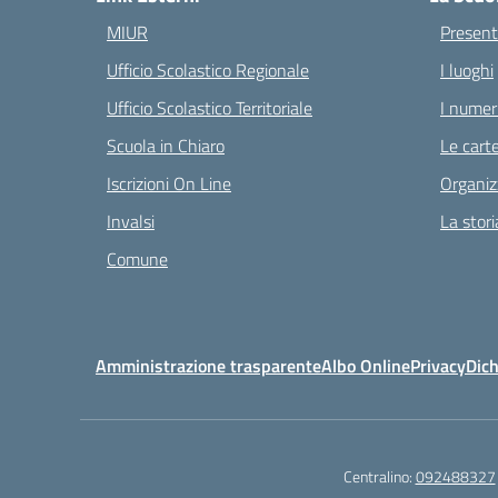
MIUR
Present
Ufficio Scolastico Regionale
I luoghi
Ufficio Scolastico Territoriale
I numeri
Scuola in Chiaro
Le carte
Iscrizioni On Line
Organiz
Invalsi
La stori
Comune
Amministrazione trasparente
Albo Online
Privacy
Dich
Centralino:
092488327