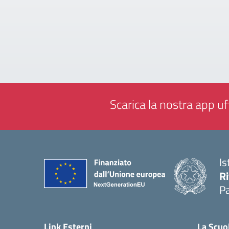
Scarica la nostra app uff
Is
Ri
Pa
— 
Link Esterni
La Scuo