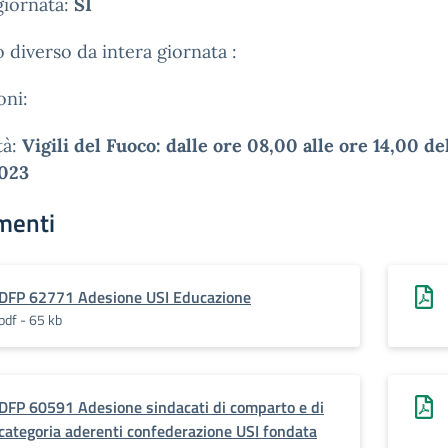
giornata:
SI
 diverso da intera giornata :
oni:
à:
Vigili del Fuoco: dalle ore 08,00 alle ore 14,00 de
2023
menti
DFP 62771 Adesione USI Educazione
pdf - 65 kb
DFP 60591 Adesione sindacati di comparto e di
categoria aderenti confederazione USI fondata