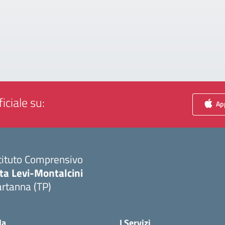
iciale su:
App
tituto Comprensivo
ta Levi-Montalcini
rtanna (TP)
Visita la pagina iniziale della scuola
la
I Servizi