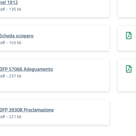
nel 1912
pdf - 135 kb
Scheda sciopero
pdf - 145 kb
DFP 57066 Adeguamento
pdf - 237 kb
DFP 39308 Proclamazione
pdf - 221 kb