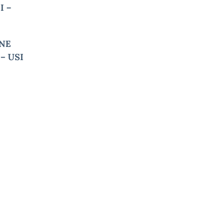
I –
NE
– USI