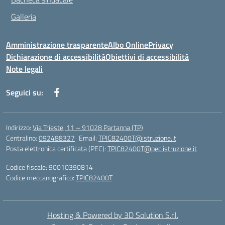
Galleria
Amministrazione trasparente
Albo Online
Privacy
Dichiarazione di accessibilità
Obiettivi di accessibilità
Note legali
Seguici su:
Indirizzo:
Via Trieste, 11 – 91028 Partanna (TP)
Centralino:
092488327
Email:
TPIC82400T@istruzione.it
Posta elettronica certificata (PEC):
TPIC82400T@pec.istruzione.it
Codice fiscale: 90010390814
Codice meccanografico:
TPIC82400T
Hosting & Powered by 3D Solution S.r.l.