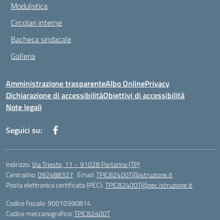
Modulistica
Circolari interne
Bacheca sindacale
Galleria
Amministrazione trasparente
Albo Online
Privacy
Dichiarazione di accessibilità
Obiettivi di accessibilità
Note legali
Seguici su:
Indirizzo:
Via Trieste, 11 – 91028 Partanna (TP)
Centralino:
092488327
Email:
TPIC82400T@istruzione.it
Posta elettronica certificata (PEC):
TPIC82400T@pec.istruzione.it
Codice fiscale: 90010390814
Codice meccanografico:
TPIC82400T