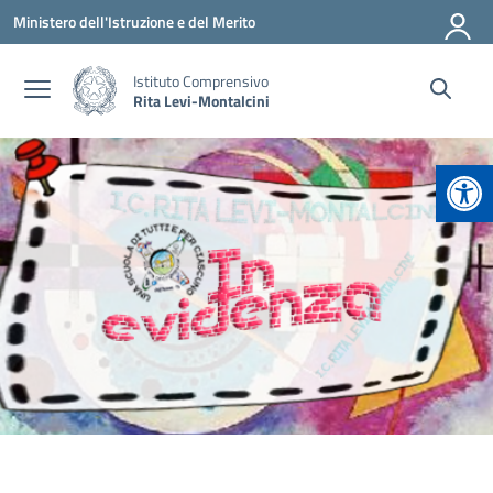
Vai ai contenuti
Vai al menu di navigazione
Vai al footer
Ministero dell'Istruzione e del Merito
Istituto Comprensivo
Rita Levi-Montalcini
Apr