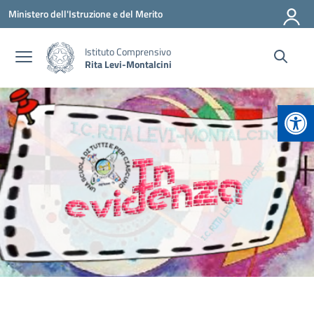
Vai ai contenuti
Vai al menu di navigazione
Vai al footer
Ministero dell'Istruzione e del Merito
Istituto Comprensivo
Rita Levi-Montalcini
Apr