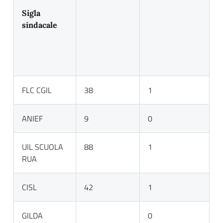
Sigla
sindacale
FLC CGIL
38
1
ANIEF
9
0
UIL SCUOLA
88
1
RUA
CISL
42
1
GILDA
0