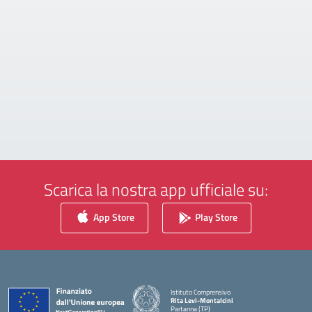
Scarica la nostra app ufficiale su:
App Store
Play Store
Istituto Comprensivo
Rita Levi-Montalcini
Partanna (TP)