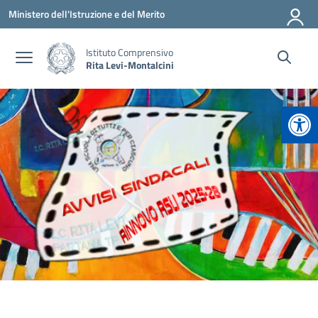
Vai ai contenuti
Vai al menu di navigazione
Vai al footer
Ministero dell'Istruzione e del Merito
Istituto Comprensivo
Rita Levi-Montalcini
Apr