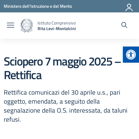
Vai ai contenuti
Vai al menu di navigazione
Vai al footer
Ministero dell'Istruzione e del Merito
Istituto Comprensivo
Rita Levi-Montalcini
Apr
Sciopero 7 maggio 2025 –
Rettifica
Rettifica comunicazi del 30 aprile u.s., pari
oggetto, emendata, a seguito della
segnalazione della O.S. interessata, da taluni
refusi.