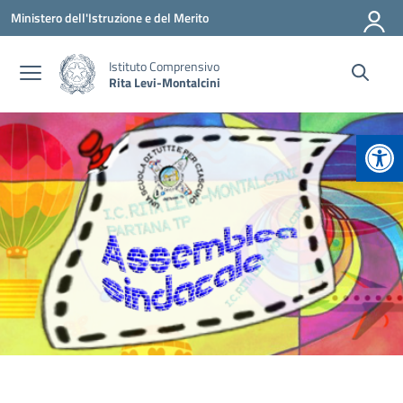
Vai ai contenuti
Vai al menu di navigazione
Vai al footer
Ministero dell'Istruzione e del Merito
Istituto Comprensivo
Rita Levi-Montalcini
Apr