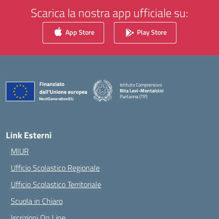
Scarica la nostra app ufficiale su:
App Store
Play Store
Istituto Comprensivo
Rita Levi-Montalcini
Partanna (TP)
— Visita la pagina iniziale della scuola
Link Esterni
MIUR
Ufficio Scolastico Regionale
Ufficio Scolastico Territoriale
Scuola in Chiaro
Iscrizioni On Line