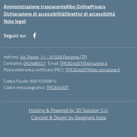
Amministrazione trasparente
Albo Online
Privacy
Dichiarazione di accessibilità
Obiettivi di accessibilità
Note legali
Seguici su:
Indirizzo:
Via Trieste, 11 – 91028 Partanna (TP)
Centralino:
092488327
Email:
TPIC82400T@istruzione.it
Posta elettronica certificata (PEC):
TPIC82400T@pec.istruzione.it
Codice fiscale: 90010390814
Codice meccanografico:
TPIC82400T
Hosting & Powered by 3D Solution S.r.l.
Concept & Design by Designers Italia