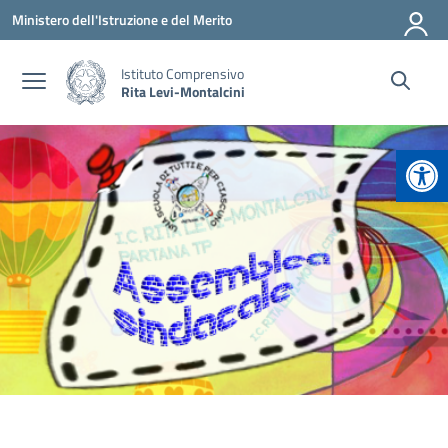
Vai ai contenuti
Vai al menu di navigazione
Vai al footer
Ministero dell'Istruzione e del Merito
Istituto Comprensivo
Rita Levi-Montalcini
Apr