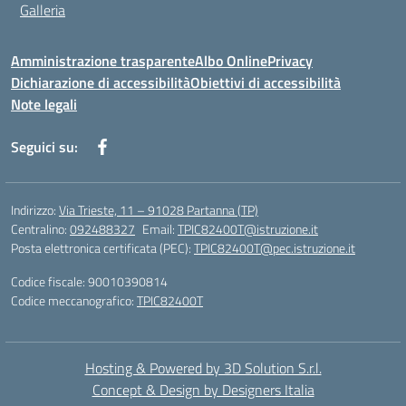
Galleria
Amministrazione trasparente
Albo Online
Privacy
Dichiarazione di accessibilità
Obiettivi di accessibilità
Note legali
Seguici su:
Indirizzo:
Via Trieste, 11 – 91028 Partanna (TP)
Centralino:
092488327
Email:
TPIC82400T@istruzione.it
Posta elettronica certificata (PEC):
TPIC82400T@pec.istruzione.it
Codice fiscale: 90010390814
Codice meccanografico:
TPIC82400T
Hosting & Powered by 3D Solution S.r.l.
Concept & Design by Designers Italia