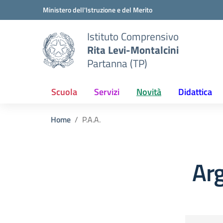
Vai ai contenuti
Vai al menu di navigazione
Vai al footer
Ministero dell'Istruzione e del Merito
Istituto Comprensivo
Rita Levi-Montalcini
Partanna (TP)
Scuola
Servizi
Novità
Didattica
Home
P.A.A.
Arg