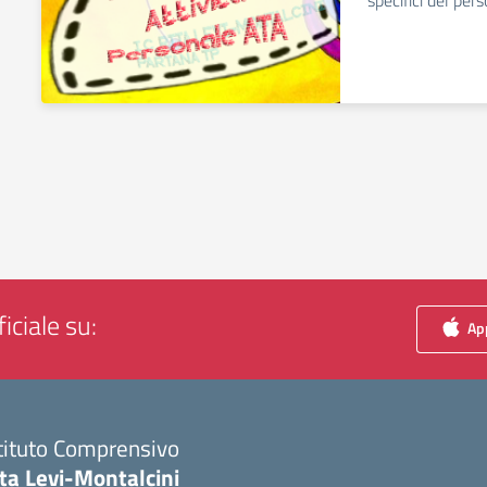
specifici del per
iciale su:
App
tituto Comprensivo
ta Levi-Montalcini