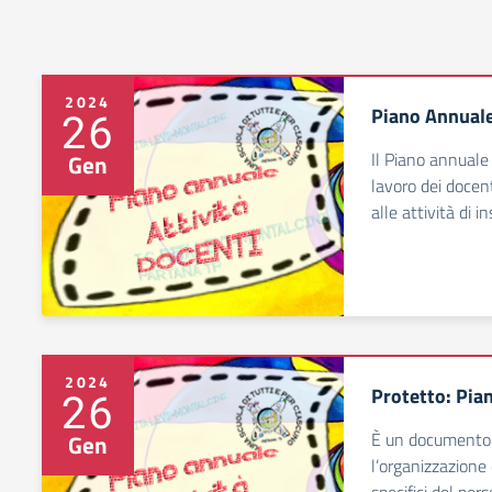
2024
Piano Annuale
26
Il Piano annuale 
Gen
lavoro dei docent
alle attività di 
2024
Protetto: Pia
26
È un documento a
Gen
l’organizzazione e