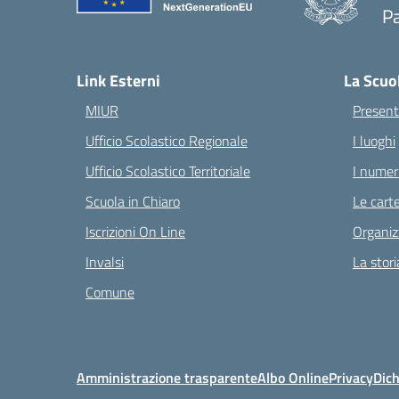
Pa
— 
Link Esterni
La Scuo
MIUR
Present
Ufficio Scolastico Regionale
I luoghi
Ufficio Scolastico Territoriale
I numeri
Scuola in Chiaro
Le carte
Iscrizioni On Line
Organiz
Invalsi
La stori
Comune
Amministrazione trasparente
Albo Online
Privacy
Dich