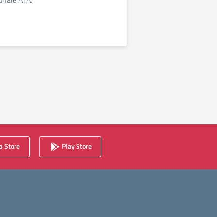
sonale ATA.
 Store
Play Store