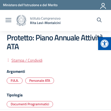
Vai ai contenuti
Vai al menu di navigazione
Vai al footer
Ministero dell'Istruzione e del Merito
Istituto Comprensivo
Rita Levi-Montalcini
Protetto: Piano Annuale Attività
Apr
ATA
Stampa / Condividi
Argomenti
P.A.A.
Personale ATA
Tipologia
Documenti Programmatici