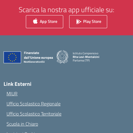
Scarica la nostra app ufficiale su:
App Store
Play Store
Istituto Comprensivo
Rita Levi-Montalcini
Partanna (TP)
— Visita la pagina iniziale della scuola
Link Esterni
MIUR
Ufficio Scolastico Regionale
Ufficio Scolastico Territoriale
Scuola in Chiaro