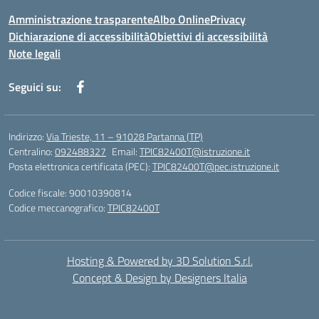
Amministrazione trasparente
Albo Online
Privacy
Dichiarazione di accessibilità
Obiettivi di accessibilità
Note legali
Seguici su:
Indirizzo:
Via Trieste, 11 – 91028 Partanna (TP)
Centralino:
092488327
Email:
TPIC82400T@istruzione.it
Posta elettronica certificata (PEC):
TPIC82400T@pec.istruzione.it
Codice fiscale: 90010390814
Codice meccanografico:
TPIC82400T
Hosting & Powered by 3D Solution S.r.l.
Concept & Design by Designers Italia