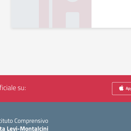
iciale su:
App
tituto Comprensivo
ta Levi-Montalcini