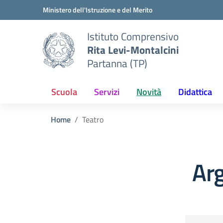
Vai ai contenuti
Vai al menu di navigazione
Vai al footer
Ministero dell'Istruzione e del Merito
Istituto Comprensivo
Rita Levi-Montalcini
Partanna (TP)
Scuola
Servizi
Novità
Didattica
Home
Teatro
Ar