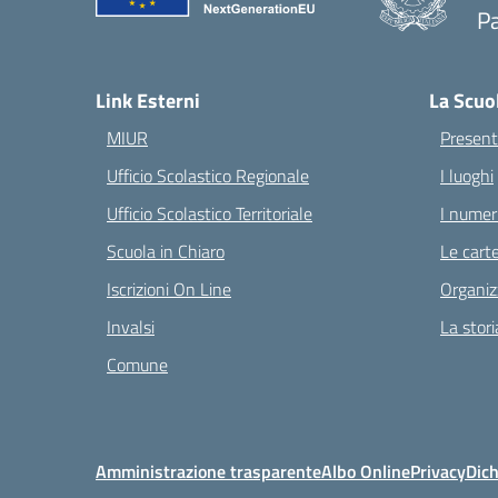
Pa
— 
Link Esterni
La Scuo
MIUR
Present
Ufficio Scolastico Regionale
I luoghi
Ufficio Scolastico Territoriale
I numeri
Scuola in Chiaro
Le carte
Iscrizioni On Line
Organiz
Invalsi
La stori
Comune
Amministrazione trasparente
Albo Online
Privacy
Dich