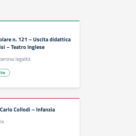
olare n. 121 – Uscita didattica
si – Teatro Inglese
perorso legalità
che
Carlo Collodi – Infanzia
ale