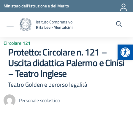
Vai ai contenuti
Vai al menu di navigazione
Vai al footer
Ministero dell'Istruzione e del Merito
Istituto Comprensivo
Rita Levi-Montalcini
Circolare 121
Apr
Protetto: Circolare n. 121 –
Uscita didattica Palermo e Cinisi
– Teatro Inglese
Teatro Golden e perorso legalità
Personale scolastico