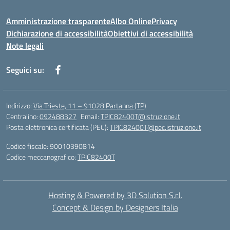
Amministrazione trasparente
Albo Online
Privacy
Dichiarazione di accessibilità
Obiettivi di accessibilità
Note legali
Seguici su:
Indirizzo:
Via Trieste, 11 – 91028 Partanna (TP)
Centralino:
092488327
Email:
TPIC82400T@istruzione.it
Posta elettronica certificata (PEC):
TPIC82400T@pec.istruzione.it
Codice fiscale: 90010390814
Codice meccanografico:
TPIC82400T
Hosting & Powered by 3D Solution S.r.l.
Concept & Design by Designers Italia