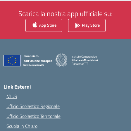
Scarica la nostra app ufficiale su:
App Store
Play Store
Istituto Comprensivo
Rita Levi-Montalcini
Partanna (TP)
— Visita la pagina iniziale della scuola
Link Esterni
MIUR
Ufficio Scolastico Regionale
Ufficio Scolastico Territoriale
Scuola in Chiaro