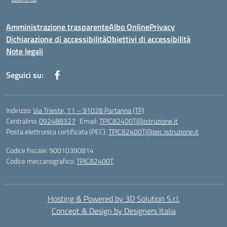
Amministrazione trasparente
Albo Online
Privacy
Dichiarazione di accessibilità
Obiettivi di accessibilità
Note legali
Seguici su:
Indirizzo:
Via Trieste, 11 – 91028 Partanna (TP)
Centralino:
092488327
Email:
TPIC82400T@istruzione.it
Posta elettronica certificata (PEC):
TPIC82400T@pec.istruzione.it
Codice fiscale: 90010390814
Codice meccanografico:
TPIC82400T
Hosting & Powered by 3D Solution S.r.l.
Concept & Design by Designers Italia