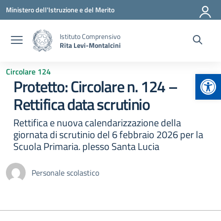
Vai ai contenuti
Vai al menu di navigazione
Vai al footer
Ministero dell'Istruzione e del Merito
Istituto Comprensivo
Rita Levi-Montalcini
Circolare 124
Apr
Protetto: Circolare n. 124 –
Rettifica data scrutinio
Rettifica e nuova calendarizzazione della
giornata di scrutinio del 6 febbraio 2026 per la
Scuola Primaria. plesso Santa Lucia
Personale scolastico