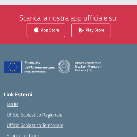
Scarica la nostra app ufficiale su:
App Store
Play Store
Istituto Comprensivo
Rita Levi-Montalcini
Partanna (TP)
— Visita la pagina iniziale della scuola
Link Esterni
MIUR
Ufficio Scolastico Regionale
Ufficio Scolastico Territoriale
Scuola in Chiaro