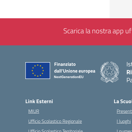
Scarica la nostra app uff
Is
Ri
Pa
— 
Link Esterni
La Scuo
MIUR
Present
Ufficio Scolastico Regionale
I luoghi
Ufficio Scolastico Territoriale
I numeri