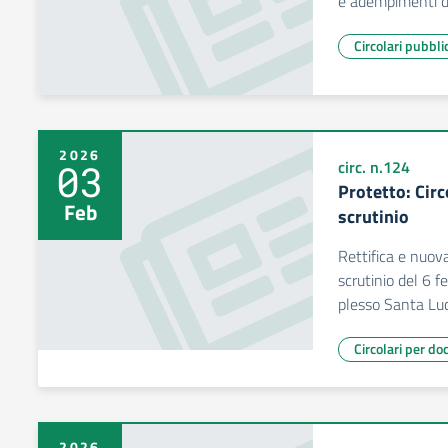
e adempimenti d
Circolari pubbli
2026
03
circ. n.124
Protetto: Circ
Feb
scrutinio
Rettifica e nuov
scrutinio del 6 f
plesso Santa Lu
Circolari per do
2026