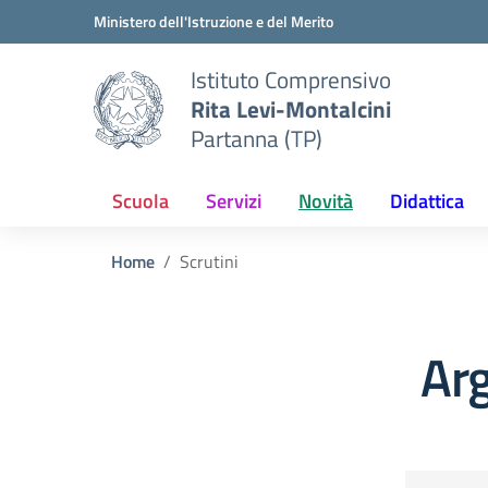
Vai ai contenuti
Vai al menu di navigazione
Vai al footer
Ministero dell'Istruzione e del Merito
Istituto Comprensivo
Rita Levi-Montalcini
Partanna (TP)
Scuola
Servizi
Novità
Didattica
Home
Scrutini
Arg