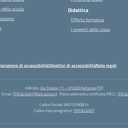
 della scuola
Didattica
zazione
Offerta formativa
a
I progetti delle classi
iarazione di accessibilità
Obiettivi di accessibilità
Note legali
Indirizzo:
Via Trieste, 11 – 91028 Partanna (TP)
Email:
TPIC82400T@istruzione.it
Posta elettronica certificata (PEC):
TPIC82
Codice fiscale: 90010390814
Codice meccanografico:
TPIC82400T