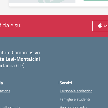
iciale su:
App
tituto Comprensivo
ta Levi-Montalcini
rtanna (TP)
Visita la pagina iniziale della scuola
la
I Servizi
azione
Personale scolastico
Famiglie e studenti
 della scuola
Percorsi di studio