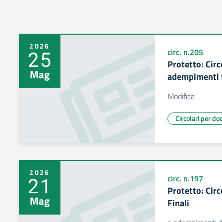
2026
25
circ. n.205
Protetto: Circ
Mag
adempimenti 
Modifica
Circolari per do
2026
21
circ. n.197
Protetto: Circ
Mag
Finali