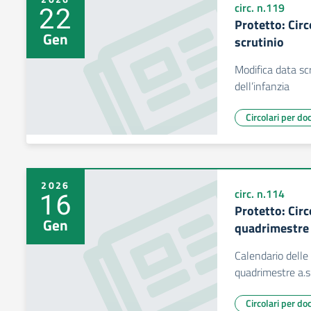
22
circ. n.119
Protetto: Circ
Gen
scrutinio
Modifica data scr
dell’infanzia
Circolari per do
2026
16
circ. n.114
Protetto: Circ
Gen
quadrimestre 
Calendario delle 
quadrimestre a.
Circolari per do