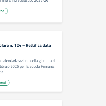
i fine anno scolastico 2025/26
che
olare n. 124 – Rettifica data
a calendarizzazione della giornata di
ebbraio 2026 per la Scuola Primaria.
cia
centi