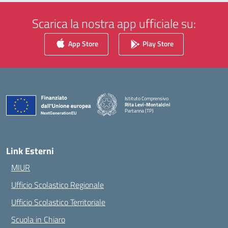
Scarica la nostra app ufficiale su:
App Store
Play Store
Istituto Comprensivo
Rita Levi-Montalcini
Partanna (TP)
— Visita la pagina iniziale della scuola
Link Esterni
MIUR
Ufficio Scolastico Regionale
Ufficio Scolastico Territoriale
Scuola in Chiaro