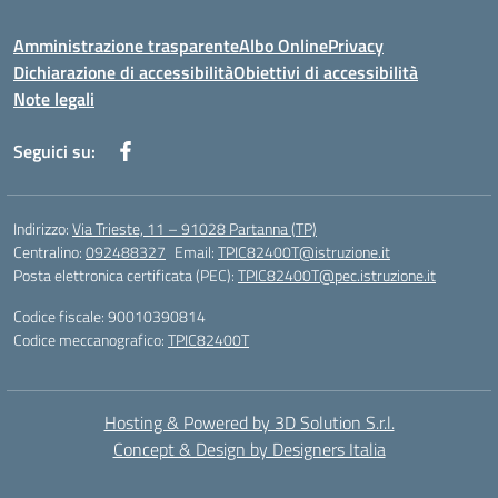
Amministrazione trasparente
Albo Online
Privacy
Dichiarazione di accessibilità
Obiettivi di accessibilità
Note legali
Seguici su:
Indirizzo:
Via Trieste, 11 – 91028 Partanna (TP)
Centralino:
092488327
Email:
TPIC82400T@istruzione.it
Posta elettronica certificata (PEC):
TPIC82400T@pec.istruzione.it
Codice fiscale: 90010390814
Codice meccanografico:
TPIC82400T
Hosting & Powered by 3D Solution S.r.l.
Concept & Design by Designers Italia