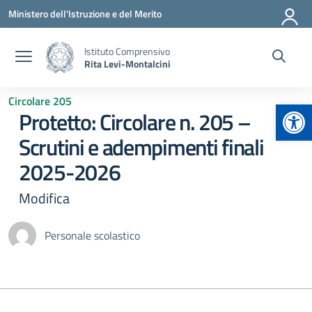
Vai ai contenuti
Vai al menu di navigazione
Vai al footer
Ministero dell'Istruzione e del Merito
Istituto Comprensivo
Rita Levi-Montalcini
Circolare 205
Apr
Protetto: Circolare n. 205 –
Scrutini e adempimenti finali
2025-2026
Modifica
Personale scolastico