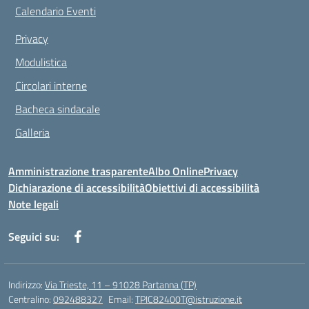
Calendario Eventi
Privacy
Modulistica
Circolari interne
Bacheca sindacale
Galleria
Amministrazione trasparente
Albo Online
Privacy
Dichiarazione di accessibilità
Obiettivi di accessibilità
Note legali
Seguici su:
Indirizzo:
Via Trieste, 11 – 91028 Partanna (TP)
Centralino:
092488327
Email:
TPIC82400T@istruzione.it