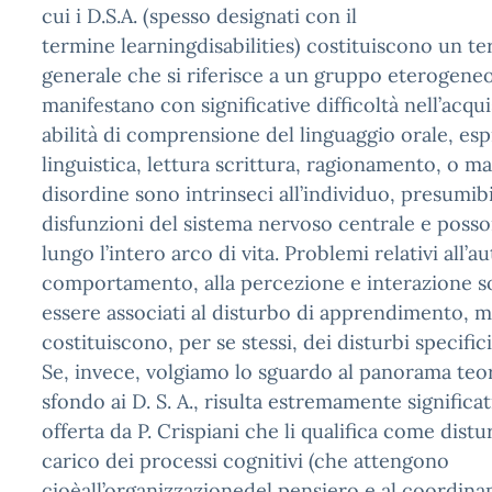
cui i D.S.A. (spesso designati con il
termine learningdisabilities) costituiscono un te
generale che si riferisce a un gruppo eterogeneo 
manifestano con significative difficoltà nell’acqu
abilità di comprensione del linguaggio orale, es
linguistica, lettura scrittura, ragionamento, o m
disordine sono intrinseci all’individuo, presumib
disfunzioni del sistema nervoso centrale e poss
lungo l’intero arco di vita. Problemi relativi all’
comportamento, alla percezione e interazione s
essere associati al disturbo di apprendimento, 
costituiscono, per se stessi, dei disturbi specifi
Se, invece, volgiamo lo sguardo al panorama teor
sfondo ai D. S. A., risulta estremamente significat
offerta da P. Crispiani che li qualifica come distur
carico dei processi cognitivi (che attengono
cioèall’organizzazionedel pensiero e al coordina