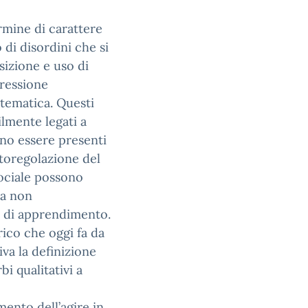
rmine di carattere
di disordini che si
isizione e uso di
pressione
atematica. Questi
ilmente legati a
ono essere presenti
autoregolazione del
ociale possono
ma non
ci di apprendimento.
ico che oggi fa da
iva la definizione
bi qualitativi a
mento dell’agire in