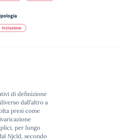
ipologia
Inclusione
tivi di definizione
iverso dall’altro a
olta presi come
ivaricazione
plici, per lungo
dal Njcld, secondo