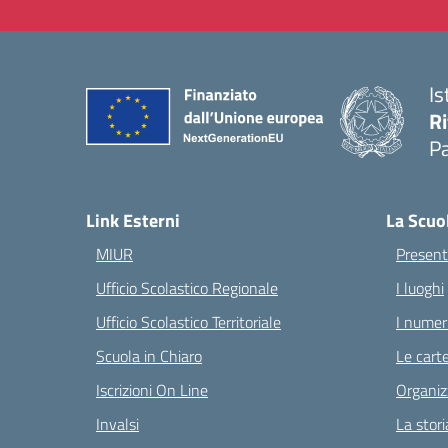
Is
Ri
Pa
— 
Link Esterni
La Scuo
MIUR
Present
Ufficio Scolastico Regionale
I luoghi
Ufficio Scolastico Territoriale
I numeri
Scuola in Chiaro
Le carte
Iscrizioni On Line
Organiz
Invalsi
La stori