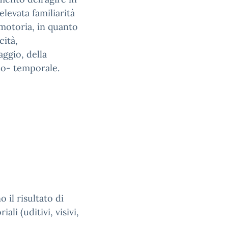
levata familiarità
-motoria, in quanto
cità,
aggio, della
io- temporale.
 il risultato di
li (uditivi, visivi,