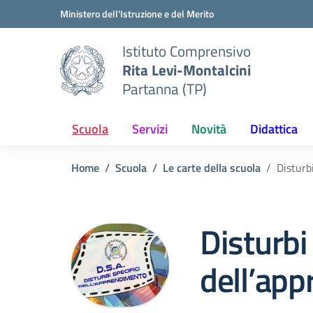
Vai ai contenuti
Vai al menu di navigazione
Vai al footer
Ministero dell'Istruzione e del Merito
Istituto Comprensivo
Rita Levi-Montalcini
Partanna (TP)
Scuola
Servizi
Novità
Didattica
Home
Scuola
Le carte della scuola
Disturb
Disturbi 
dell’ap