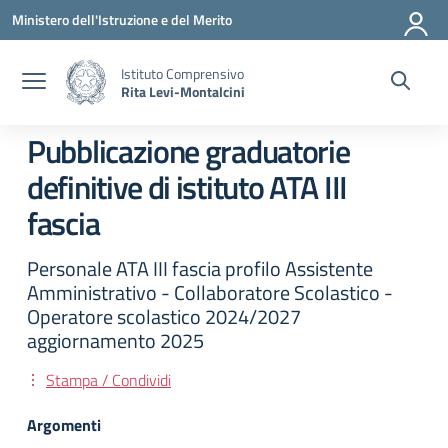
Vai ai contenuti
Vai al menu di navigazione
Vai al footer
Ministero dell'Istruzione e del Merito
Istituto Comprensivo
Rita Levi-Montalcini
Pubblicazione graduatorie
definitive di istituto ATA III
fascia
Personale ATA III fascia profilo Assistente
Amministrativo - Collaboratore Scolastico -
Operatore scolastico 2024/2027
aggiornamento 2025
Stampa / Condividi
Argomenti