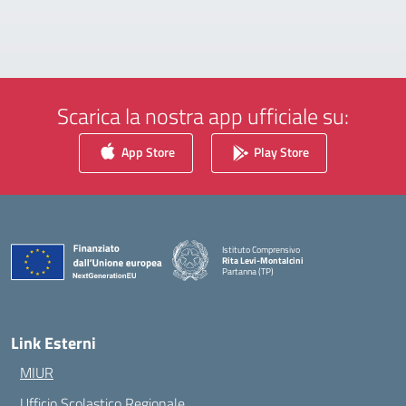
Scarica la nostra app ufficiale su:
App Store
Play Store
Istituto Comprensivo
Rita Levi-Montalcini
Partanna (TP)
— Visita la pagina iniziale della scuola
Link Esterni
MIUR
Ufficio Scolastico Regionale