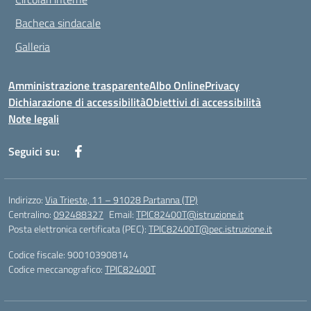
Bacheca sindacale
Galleria
Amministrazione trasparente
Albo Online
Privacy
Dichiarazione di accessibilità
Obiettivi di accessibilità
Note legali
Seguici su:
Indirizzo:
Via Trieste, 11 – 91028 Partanna (TP)
Centralino:
092488327
Email:
TPIC82400T@istruzione.it
Posta elettronica certificata (PEC):
TPIC82400T@pec.istruzione.it
Codice fiscale: 90010390814
Codice meccanografico:
TPIC82400T