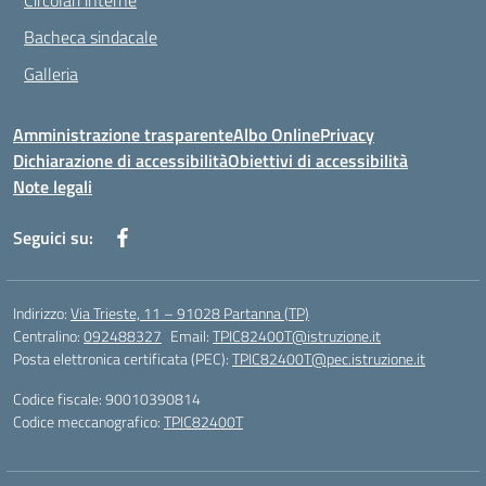
Circolari interne
Bacheca sindacale
Galleria
Amministrazione trasparente
Albo Online
Privacy
Dichiarazione di accessibilità
Obiettivi di accessibilità
Note legali
Seguici su:
Indirizzo:
Via Trieste, 11 – 91028 Partanna (TP)
Centralino:
092488327
Email:
TPIC82400T@istruzione.it
Posta elettronica certificata (PEC):
TPIC82400T@pec.istruzione.it
Codice fiscale: 90010390814
Codice meccanografico:
TPIC82400T