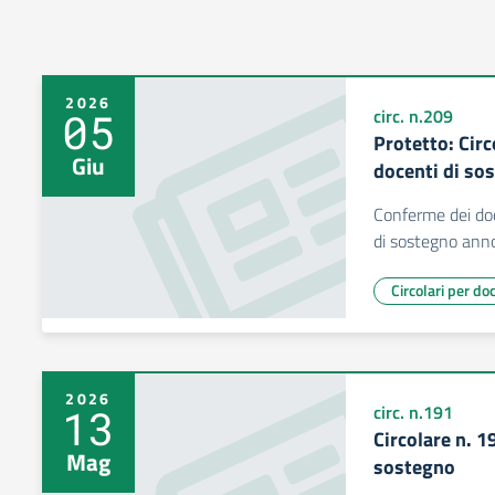
2026
05
circ. n.209
Protetto: Circ
Giu
docenti di so
Conferme dei do
di sostegno ann
Circolari per do
2026
13
circ. n.191
Circolare n. 
Mag
sostegno