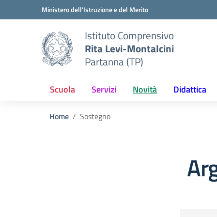
Vai ai contenuti
Vai al menu di navigazione
Vai al footer
Ministero dell'Istruzione e del Merito
Istituto Comprensivo
Rita Levi-Montalcini
Partanna (TP)
Scuola
Servizi
Novità
Didattica
Home
Sostegno
Ar