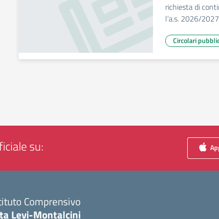
richiesta di cont
l’a.s. 2026/2027
Circolari pubbli
iciale su:
App
tituto Comprensivo
ta Levi-Montalcini