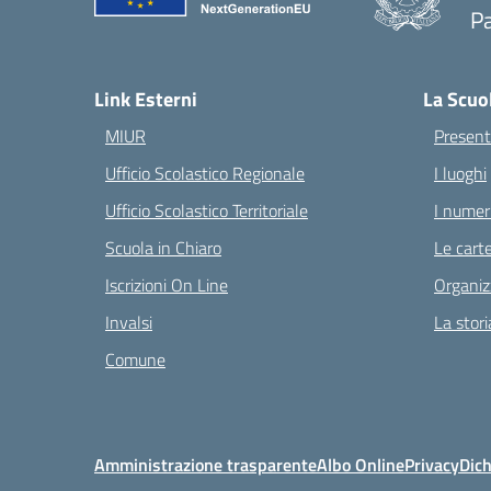
Pa
— 
Link Esterni
La Scuo
MIUR
Present
Ufficio Scolastico Regionale
I luoghi
Ufficio Scolastico Territoriale
I numeri
Scuola in Chiaro
Le carte
Iscrizioni On Line
Organiz
Invalsi
La stori
Comune
Amministrazione trasparente
Albo Online
Privacy
Dich