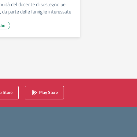
inuità del docente di sostegno per
, da parte delle famiglie interessate
che
 Store
Play Store