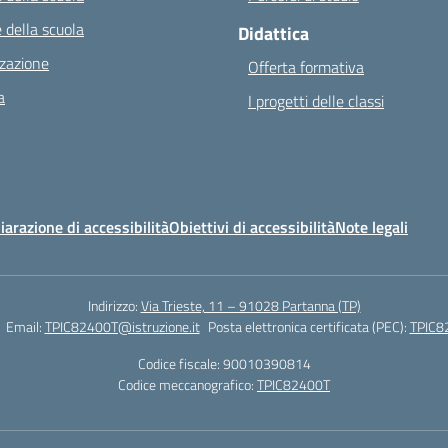
 della scuola
Didattica
zazione
Offerta formativa
a
I progetti delle classi
iarazione di accessibilità
Obiettivi di accessibilità
Note legali
Indirizzo:
Via Trieste, 11 – 91028 Partanna (TP)
Email:
TPIC82400T@istruzione.it
Posta elettronica certificata (PEC):
TPIC82
Codice fiscale: 90010390814
Codice meccanografico:
TPIC82400T