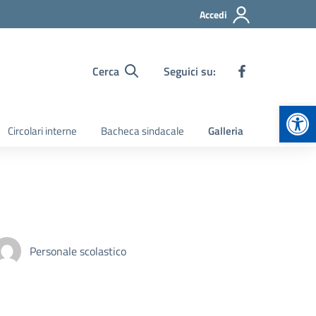
Accedi
Cerca
Seguici su:
Apr
Circolari interne
Bacheca sindacale
Galleria
Personale scolastico