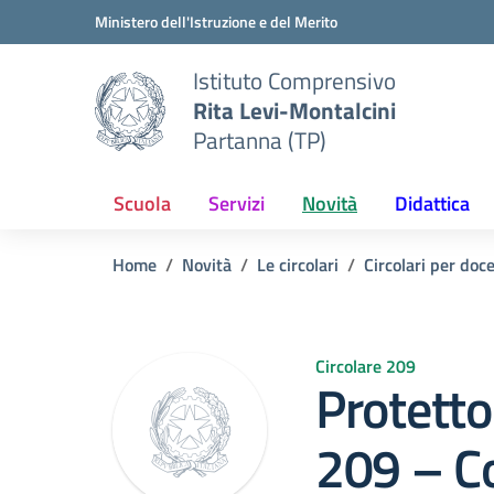
Vai ai contenuti
Vai al menu di navigazione
Vai al footer
Ministero dell'Istruzione e del Merito
Istituto Comprensivo
Rita Levi-Montalcini
Partanna (TP)
Scuola
Servizi
Novità
Didattica
Home
Novità
Le circolari
Circolari per doc
Circolare 209
Protetto:
209 – Co