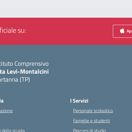
iciale su:
App
tituto Comprensivo
ta Levi-Montalcini
rtanna (TP)
Visita la pagina iniziale della scuola
la
I Servizi
azione
Personale scolastico
Famiglie e studenti
 della scuola
Percorsi di studio