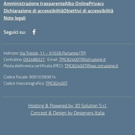
Amministrazione trasparente
Albo Online
Privacy
Dichiarazione di accessibilità
Obiettivi di accessibilità
Note legali
Seguici su:
Indirizzo:
Via Trieste, 11 – 91028 Partanna (TP)
Centralino:
092488327
Email:
TPIC82400T@istruzione.it
Posta elettronica certificata (PEC):
TPIC82400T@pec.istruzione.it
Codice fiscale: 90010390814
Codice meccanografico:
TPIC82400T
Hosting & Powered by 3D Solution S.r.l.
Concept & Design by Designers Italia