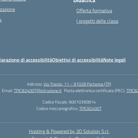
Didattica
zazione
Offerta formativa
a
I progetti delle classi
iarazione di accessibilità
Obiettivi di accessibilità
Note legali
Indirizzo:
Via Trieste, 11 – 91028 Partanna (TP)
Email:
TPIC82400T@istruzione.it
Posta elettronica certificata (PEC):
TPIC82
Codice fiscale: 90010390814
Codice meccanografico:
TPIC82400T
Hosting & Powered by 3D Solution S.r.l.