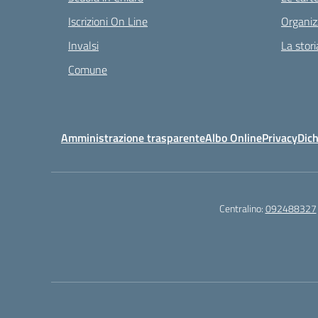
Iscrizioni On Line
Organiz
Invalsi
La stori
Comune
Amministrazione trasparente
Albo Online
Privacy
Dich
Centralino:
092488327