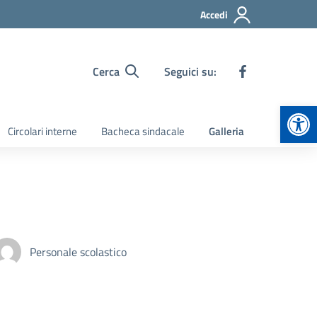
Accedi
Cerca
Seguici su:
Apr
Circolari interne
Bacheca sindacale
Galleria
Personale scolastico