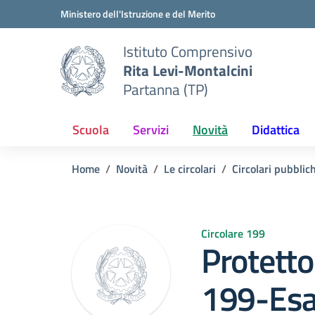
Vai ai contenuti
Vai al menu di navigazione
Vai al footer
Ministero dell'Istruzione e del Merito
Istituto Comprensivo
Rita Levi-Montalcini
Partanna (TP)
Scuola
Servizi
Novità
Didattica
Home
Novità
Le circolari
Circolari pubblic
Circolare 199
Protetto:
199-Esa