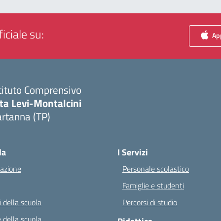
iciale su:
App
tituto Comprensivo
ta Levi-Montalcini
rtanna (TP)
Visita la pagina iniziale della scuola
la
I Servizi
azione
Personale scolastico
Famiglie e studenti
 della scuola
Percorsi di studio
 della scuola