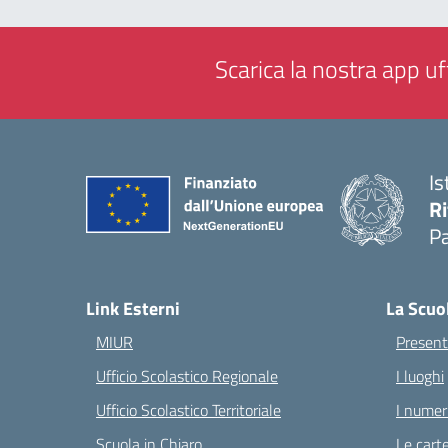
Scarica la nostra app uff
Is
Ri
Pa
— 
Link Esterni
La Scuo
MIUR
Present
Ufficio Scolastico Regionale
I luoghi
Ufficio Scolastico Territoriale
I numeri
Scuola in Chiaro
Le carte