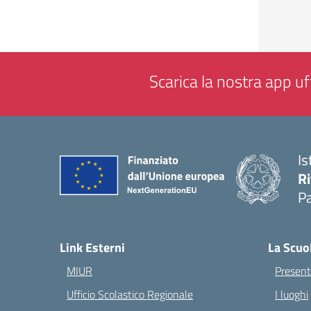
Scarica la nostra app uff
Is
Ri
Pa
— 
Link Esterni
La Scuo
MIUR
Present
Ufficio Scolastico Regionale
I luoghi