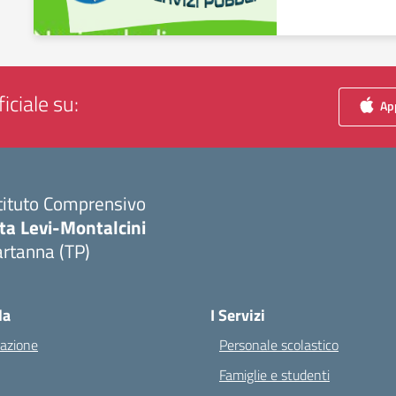
iciale su:
App
tituto Comprensivo
ta Levi-Montalcini
rtanna (TP)
Visita la pagina iniziale della scuola
la
I Servizi
azione
Personale scolastico
Famiglie e studenti