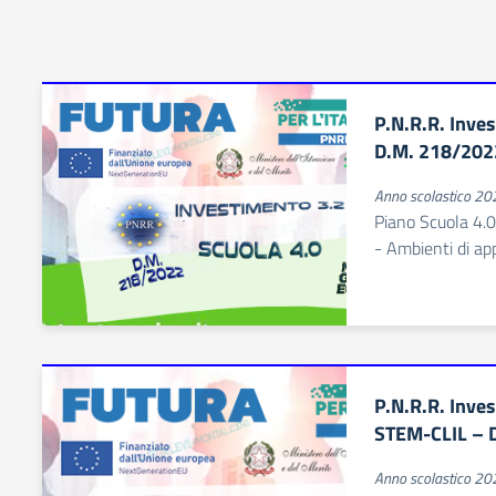
P.N.R.R. Inve
D.M. 218/202
Anno scolastico 2
Piano Scuola 4.0
- Ambienti di ap
P.N.R.R. Inve
STEM-CLIL – 
Anno scolastico 2