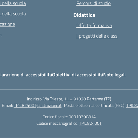
 della scuola
Percorsi di studio
 della scuola
Didattica
zazione
Offerta formativa
a
I progetti delle classi
iarazione di accessibilità
Obiettivi di accessibilità
Note legali
Indirizzo:
Via Trieste, 11 – 91028 Partanna (TP)
Email:
TPIC82400T@istruzione.it
Posta elettronica certificata (PEC):
TPIC82
Codice fiscale: 90010390814
Codice meccanografico:
TPIC82400T