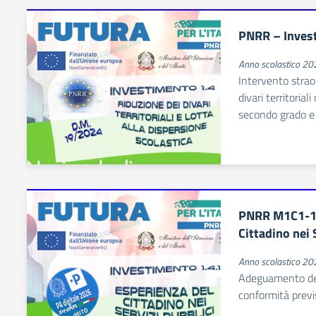
PNRR – Inves
Anno scolastico 2
Intervento straor
divari territorial
secondo grado e a
PNRR M1C1-1.
Cittadino nei 
Anno scolastico 2
Adeguamento del s
conformità previst