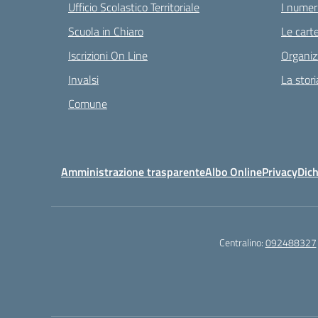
Ufficio Scolastico Territoriale
I numeri
Scuola in Chiaro
Le carte
Iscrizioni On Line
Organiz
Invalsi
La stori
Comune
Amministrazione trasparente
Albo Online
Privacy
Dich
Centralino:
092488327