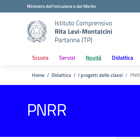
Vai ai contenuti
Vai al menu di navigazione
Vai al footer
Ministero dell'Istruzione e del Merito
Istituto Comprensivo
Rita Levi-Montalcini
Partanna (TP)
Scuola
Servizi
Novità
Didattica
Home
Didattica
I progetti delle classi
PNR
PNRR