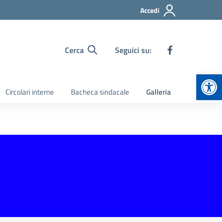
Accedi
Cerca
Seguici su:
Apr
Circolari interne
Bacheca sindacale
Galleria