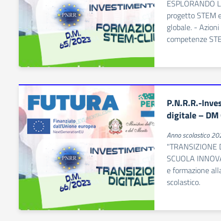
ESPLORANDO L
progetto STEM e
globale. - Azion
competenze STEM
P.N.R.R.-Inve
digitale – DM
Anno scolastico 2
"TRANSIZIONE 
SCUOLA INNOVATI
e formazione alla
scolastico.